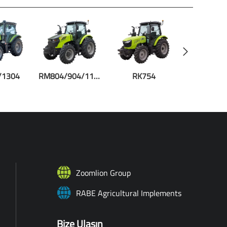
/1304
RM804/904/1104
RK754
Zoomlion Group
RABE Agricultural Implements
Bize Ulaşın