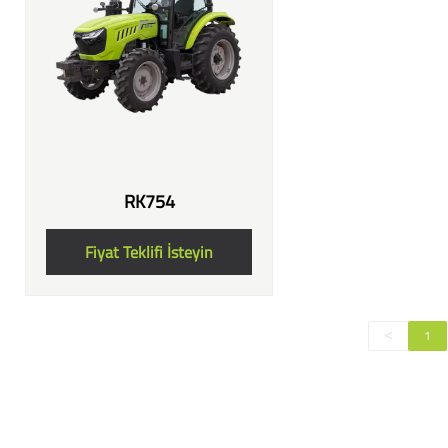
RK754
Fiyat Teklifi İsteyin
1
<