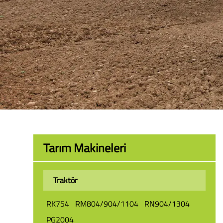
Tarım Makineleri
Traktör
RK754
RM804/904/1104
RN904/1304
PG2004