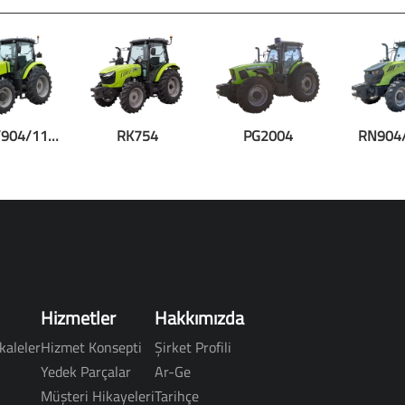
RM804/904/1104
RK754
PG2004
RN904
Hizmetler
Hakkımızda
kaleler
Hizmet Konsepti
Şirket Profili
Yedek Parçalar
Ar-Ge
Müşteri Hikayeleri
Tarihçe