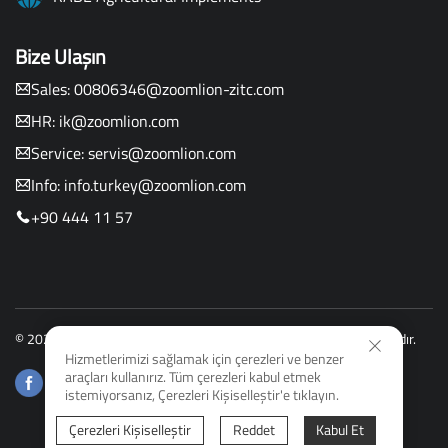
Bize Ulaşın
Sales:
00806346@zoomlion-zitc.com
HR:
ik@zoomlion.com
Service:
servis@zoomlion.com
Info:
info.turkey@zoomlion.com
+90 444 11 57
© 2026 Zoomlion Agriculture Machinery Co., Ltd. Tüm hakları saklıdır.
Hizmetlerimizi sağlamak için çerezleri ve benzer
araçları kullanırız. Tüm çerezleri kabul etmek
istemiyorsanız, Çerezleri Kişiselleştir'e tıklayın.
Çerezleri Kişiselleştir
Reddet
Kabul Et