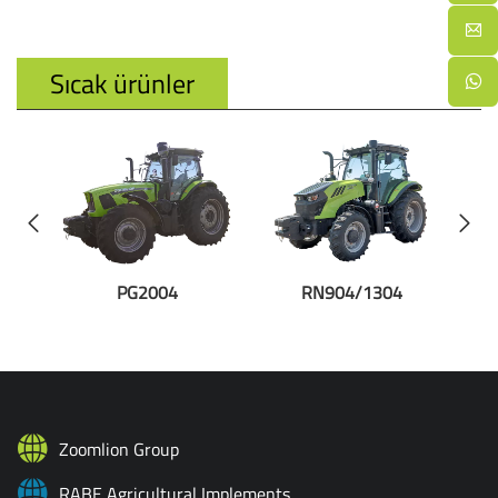
Sıcak ürünler
PG2004
RN904/1304
R
Zoomlion Group
RABE Agricultural Implements