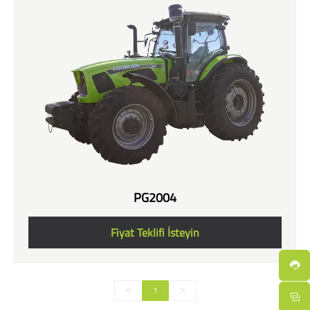
PG2004
Fiyat Teklifi İsteyin
1
<
>