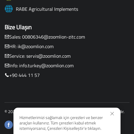
RABE Agricultural Implements
Bize Ulaşın
Sales:
00806346@zoomlion-zitc.com
HR:
ik@zoomlion.com
Service:
servis@zoomlion.com
Info:
info.turkey@zoomlion.com
+90 444 11 57
© 2026 Zoomlion Agriculture Machinery Co., Ltd. Tüm hakları saklıdır.
Hizmetlerimizi sağlamak için çerezleri ve benzer
araçları kullanırız. Tüm çerezleri kabul etmek
istemiyorsanız, Çerezleri Kişiselleştir'e tıklayın.